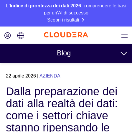
L'Indice di prontezza dei dati 2026:
comprendere le basi
per un'AI di successo
Scopri i risultati
Blog
Argomenti
22 aprile 2026
|
AZIENDA
Azienda
Dalla preparazione dei
Tecnico
dati alla realtà dei dati:
Partner
come i settori chiave
Cultura
stanno ripensando le