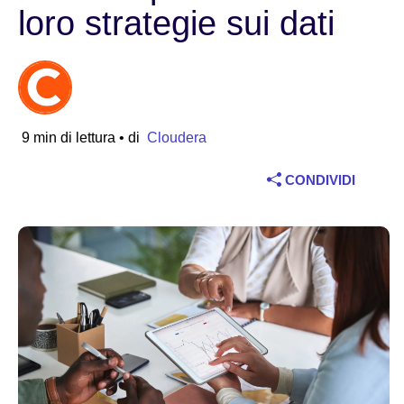
loro strategie sui dati
Settore
Servizi finanziari
Manifatturiero
9 min di lettura
• di
Cloudera
Assicurazioni
CONDIVIDI
Telecomunicazioni
Tecnologia
Settore pubblico
Sanità
Istruzione