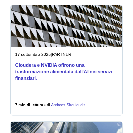
17 settembre 2025
|
PARTNER
Cloudera e NVIDIA offrono una
trasformazione alimentata dall'AI nei servizi
finanziari.
7 min di lettura •
di
Andreas Skouloudis