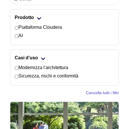
Settore
Prodotto
Servizi finanziari
Piattaforma Cloudera
AI
Manifatturiero
Assicurazioni
Casi d'uso
Modernizza l'architettura
Telecomunicazioni
Sicurezza, rischi e conformità
Tecnologia
Cancella tutti i filtri
Settore pubblico
Sanità
Istruzione