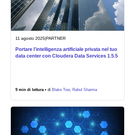
11 agosto 2025
|
PARTNER
Portare l'intelligenza artificiale privata nel tuo
data center con Cloudera Data Services 1.5.5
9 min di lettura •
di
Blake Tow
,
Rahul Sharma