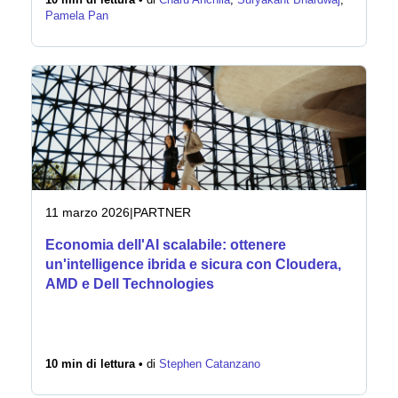
10 min di lettura •
di
Charu Anchlia
,
Suryakant Bhardwaj
,
Pamela Pan
11 marzo 2026
|
PARTNER
Economia dell'AI scalabile: ottenere
un'intelligence ibrida e sicura con Cloudera,
AMD e Dell Technologies
10 min di lettura •
di
Stephen Catanzano