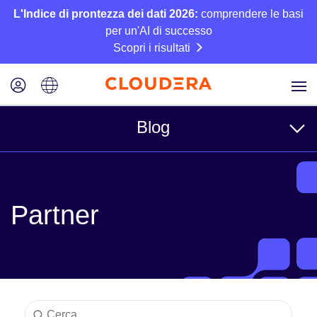
L'Indice di prontezza dei dati 2026:
comprendere le basi
per un'AI di successo
Scopri i risultati
Blog
Argomenti
Partner
Azienda
Tecnico
Partner
Cultura