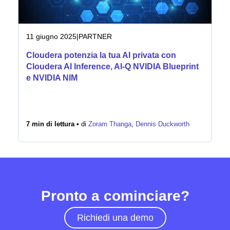
11 giugno 2025
|
PARTNER
Cloudera potenzia la tua AI privata con
Cloudera AI Inference, AI-Q NVIDIA Blueprint
e NVIDIA NIM
7 min di lettura •
di
Zoram Thanga
,
Dennis Duckworth
Pronto a cominciare?
Richiedi una demo