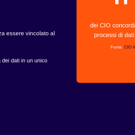
dei CIO concorda
nza essere vincolato al
processi di dati
Fonte:
CIO W
 dei dati in un unico