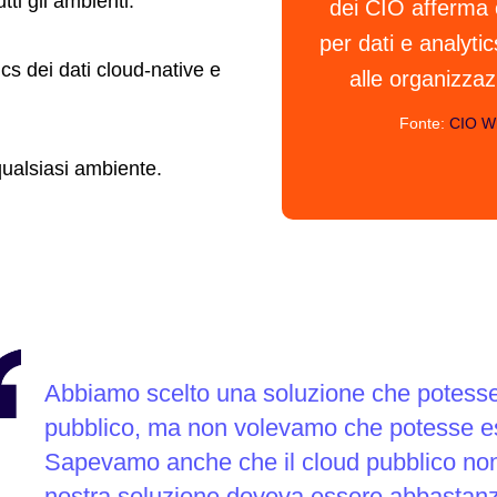
tti gli ambienti.
dei CIO afferma c
per dati e analyti
cs dei dati cloud-native e
alle organizzaz
Fonte:
CIO Wh
 qualsiasi ambiente.
Abbiamo scelto una soluzione che potesse
pubblico, ma non volevamo che potesse ess
Sapevamo anche che il cloud pubblico non 
nostra soluzione doveva essere abbastanz