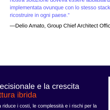
implementata ovunque con lo stesso stack
ricostruire in ogni paese.
—Delio Amato, Group Chief Architect Offi
ecisionale e la crescita
ttura ibrida
iduce i costi, le complessità e i rischi per la