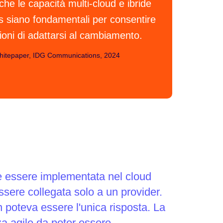
he le capacità multi-cloud e ibride
cs siano fondamentali per consentire
ioni di adattarsi al cambiamento.
itepaper, IDG Communications, 2024
 essere implementata nel cloud
ere collegata solo a un provider.
poteva essere l'unica risposta. La
a agile da poter essere