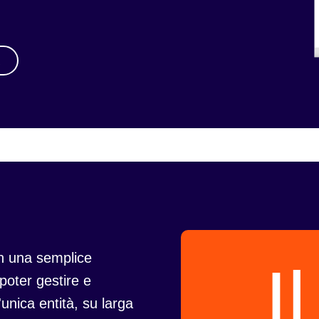
R
on una semplice
I
 poter gestire e
unica entità, su larga