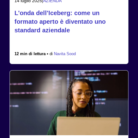
14 luglio 2025
|
AZIENDA
L'onda dell'Iceberg: come un
formato aperto è diventato uno
standard aziendale
12 min di lettura •
di
Navita Sood