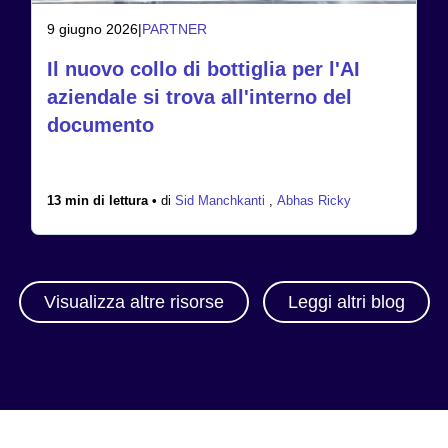
9 giugno 2026
|
PARTNER
Il nuovo collo di bottiglia per l'AI
aziendale si trova all'interno del
documento
13 min di lettura •
di
Sid Manchkanti
,
Abhas Ricky
Visualizza altre risorse
Leggi altri blog