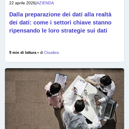
22 aprile 2026
|
AZIENDA
Dalla preparazione dei dati alla realtà
dei dati: come i settori chiave stanno
ripensando le loro strategie sui dati
9 min di lettura •
di
Cloudera