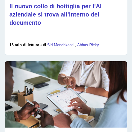
Il nuovo collo di bottiglia per l'AI
aziendale si trova all'interno del
documento
13 min di lettura •
di
Sid Manchkanti
,
Abhas Ricky