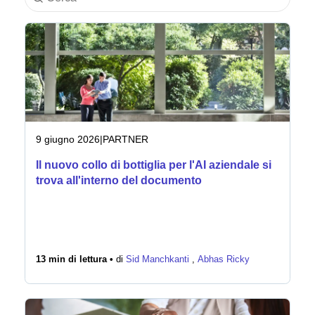
Settore
Servizi finanziari
Manifatturiero
Assicurazioni
9 giugno 2026
|
PARTNER
Il nuovo collo di bottiglia per l'AI aziendale si
Telecomunicazioni
trova all'interno del documento
Tecnologia
Settore pubblico
13 min di lettura •
di
Sid Manchkanti
,
Abhas Ricky
Sanità
Istruzione