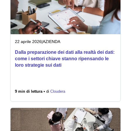
Notizie
22 aprile 2026
|
AZIENDA
Dalla preparazione dei dati alla realtà dei dati:
come i settori chiave stanno ripensando le
loro strategie sui dati
9 min di lettura •
di
Cloudera