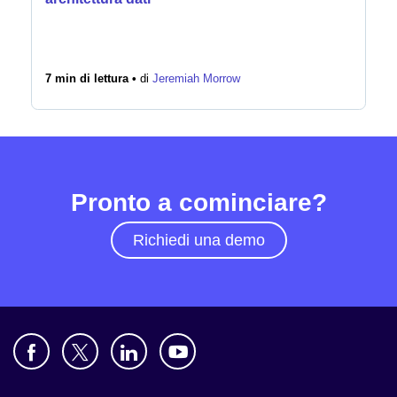
7 min di lettura •
di
Jeremiah Morrow
Pronto a cominciare?
Richiedi una demo