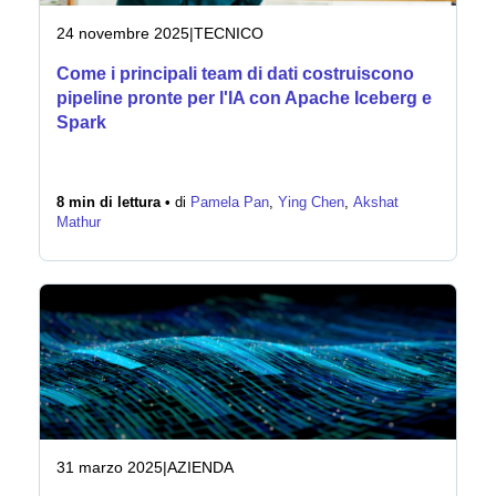
24 novembre 2025
|
TECNICO
Come i principali team di dati costruiscono
pipeline pronte per l'IA con Apache Iceberg e
Spark
8 min di lettura •
di
Pamela Pan
,
Ying Chen
,
Akshat
Mathur
31 marzo 2025
|
AZIENDA