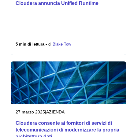
Cloudera annuncia Unified Runtime
5 min di lettura •
di
Blake Tow
27 marzo 2025
|
AZIENDA
Cloudera consente ai fornitori di servizi di
telecomunicazioni di modernizzare la propria
architettura dati