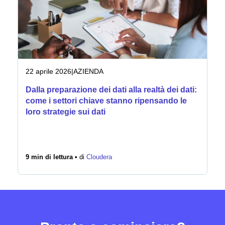
Notizie
22 aprile 2026
|
AZIENDA
Dalla preparazione dei dati alla realtà dei dati:
come i settori chiave stanno ripensando le
loro strategie sui dati
9 min di lettura •
di
Cloudera