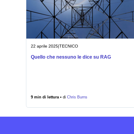
22 aprile 2025
|
TECNICO
Quello che nessuno le dice su RAG
9 min di lettura •
di
Chris Burns