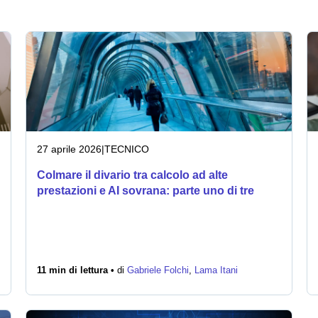
27 aprile 2026
|
TECNICO
Colmare il divario tra calcolo ad alte
prestazioni e AI sovrana: parte uno di tre
11 min di lettura •
di
Gabriele Folchi
,
Lama Itani