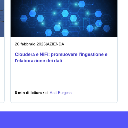
26 febbraio 2025
|
AZIENDA
Cloudera e NiFi: promuovere l'ingestione e
l'elaborazione dei dati
6 min di lettura •
di
Matt Burgess