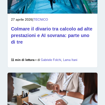
27 aprile 2026
|
TECNICO
Colmare il divario tra calcolo ad alte
prestazioni e AI sovrana: parte uno
di tre
11 min di lettura •
di
Gabriele Folchi
,
Lama Itani