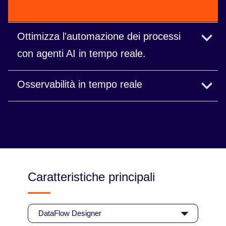
Ottimizza l'automazione dei processi
con agenti AI in tempo reale.
Invia immediatamente il contesto e gli eventi agli
Osservabilità in tempo reale
agenti AI per guidare azioni proattive.
Adatta qualsiasi processo in tempo reale con una
consapevolezza immediata della situazione.
Leggi l'eBook
Caratteristiche principali