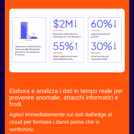
Elabora e analizza i dati in tempo reale per
prevenire anomalie, attacchi informatici e
frodi.
Agisci immediatamente sui dati dall'edge al
cloud per fermare i danni prima che si
verifichino.