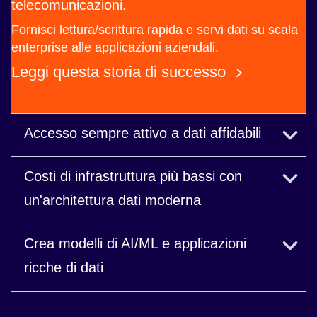
telecomunicazioni.
Fornisci lettura/scrittura rapida e servi dati su scala
enterprise alle applicazioni aziendali.
Leggi questa storia di successo
Accesso sempre attivo a dati affidabili
Supporto 24 ore su 24, 7 giorni su 7 per garantire
Costi di infrastruttura più bassi con
un tempo di attività ottimale presso Continental,
un'architettura dati moderna
produttore globale.
Risparmia sulla spesa per il cloud con scalabilità
Crea modelli di AI/ML e applicazioni
automatica dello spazio di archiviazione e
ricche di dati
operazioni semplificate.
Utilizza NoSQL per la velocità, SQL per le query e