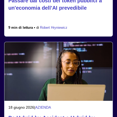
Passare dai costi dei token pubblici a
un'economia dell'AI prevedibile
9 min di lettura •
di
Robert Hryniewicz
18 giugno 2026
|
AZIENDA