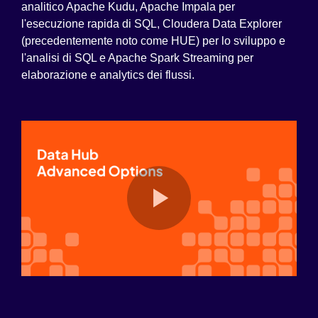
analitico Apache Kudu, Apache Impala per
l'esecuzione rapida di SQL, Cloudera Data Explorer
(precedentemente noto come HUE) per lo sviluppo e
l'analisi di SQL e Apache Spark Streaming per
elaborazione e analytics dei flussi.