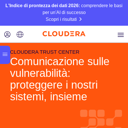
L'Indice di prontezza dei dati 2026:
comprendere le basi
per un'AI di successo
Scopri i risultati
CLOUDERA TRUST CENTER
Comunicazione sulle
vulnerabilità:
proteggere i nostri
sistemi, insieme