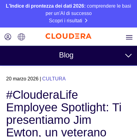
L'Indice di prontezza dei dati 2026:
comprendere le basi
per un'AI di successo
Scopri i risultati
Blog
Argomenti
20 marzo 2026
|
CULTURA
Azienda
#ClouderaLife
Tecnico
Employee Spotlight: Ti
Partner
presentiamo Jim
Cultura
Ewton, un veterano