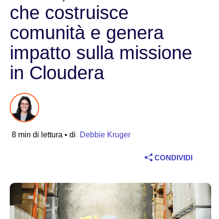
che costruisce
Settore
comunità e genera
Servizi finanziari
impatto sulla missione
Manifatturiero
in Cloudera
Assicurazioni
Telecomunicazioni
8 min di lettura
• di
Debbie Kruger
Tecnologia
CONDIVIDI
Settore pubblico
Sanità
Istruzione