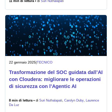
11 min di lettura •
di
Suri Nuthalapati
Notizie
22 gennaio 2025
|
TECNICO
Trasformazione del SOC guidata dall'AI
con Cloudera: migliorare le operazioni
di sicurezza con l'Agentic AI
8 min di lettura •
di
Suri Nuthalapati
,
Carolyn Duby
,
Laurence
Da Luz