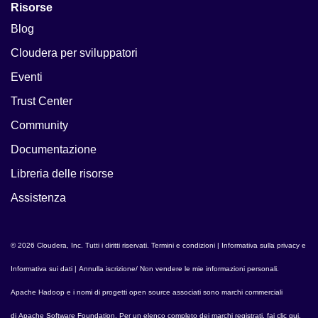
Risorse
Blog
Cloudera per sviluppatori
Eventi
Trust Center
Community
Documentazione
Libreria delle risorse
Assistenza
© 2026 Cloudera, Inc. Tutti i diritti riservati.
Termini e condizioni
|
Informativa sulla privacy e
Informativa sui dati
|
Annulla iscrizione/ Non vendere le mie informazioni personali
.
Apache Hadoop
e i nomi di progetti open source associati sono marchi commerciali
di
Apache Software Foundation
. Per un elenco completo dei marchi registrati,
fai clic qui
.