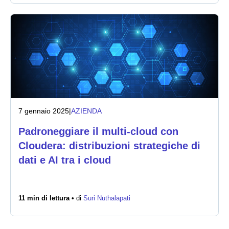
7 gennaio 2025
|
AZIENDA
Padroneggiare il multi-cloud con
Cloudera: distribuzioni strategiche di
dati e AI tra i cloud
11 min di lettura •
di
Suri Nuthalapati