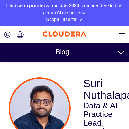
L'Indice di prontezza dei dati 2026:
comprendere le basi
per un'AI di successo
Scopri i risultati
Blog
Argomenti
Suri
Azienda
Nuthalapa
Tecnico
Data & AI
Partner
Practice
Cultura
Lead,