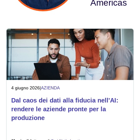
Americas
Settore
Servizi finanziari
Manifatturiero
Assicurazioni
Telecomunicazioni
4 giugno 2026
|
AZIENDA
Tecnologia
Dal caos dei dati alla fiducia nell'AI:
Settore pubblico
rendere le aziende pronte per la
produzione
Sanità
Istruzione