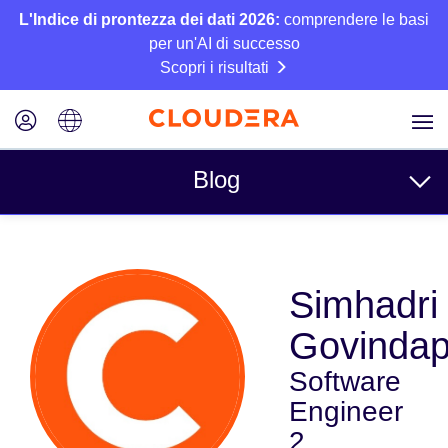
L'Indice di prontezza dei dati 2026:
comprendere le basi
per un'AI di successo
Scopri i risultati
Blog
Argomenti
Simhadri
Azienda
Govinda
Tecnico
Software
Partner
Engineer
Cultura
2