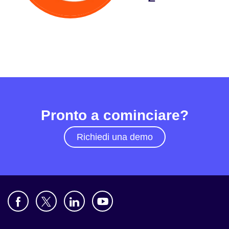
Settore
Servizi finanziari
Manifatturiero
Assicurazioni
Pronto a cominciare?
Telecomunicazioni
Richiedi una demo
Tecnologia
Settore pubblico
Sanità
Istruzione