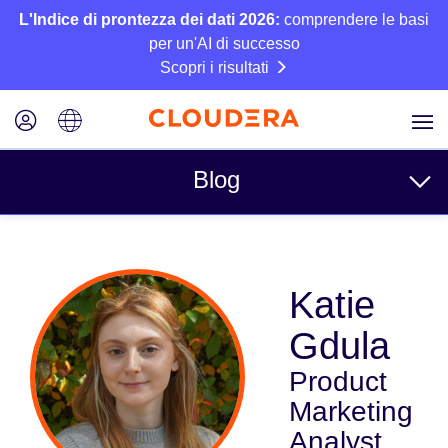
L'Indice di prontezza dei dati 2026:
comprendere le basi
per un'AI di successo
Scopri i risultati
Blog
Argomenti
Katie
Azienda
Gdula
Tecnico
Product
Partner
Marketing
Cultura
Analyst