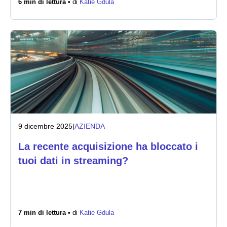
6 min di lettura •
di
Katie Gdula
Notizie
9 dicembre 2025
|
AZIENDA
La recente acquisizione ha bloccato i
tuoi dati in streaming?
7 min di lettura •
di
Katie Gdula