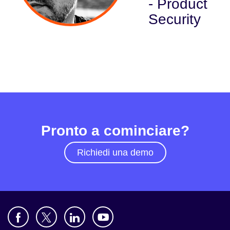
- Product
Security
Settore
Servizi finanziari
Manifatturiero
Assicurazioni
Telecomunicazioni
Pronto a cominciare?
Tecnologia
Richiedi una demo
Settore pubblico
Sanità
Istruzione