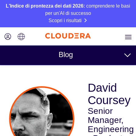
L'Indice di prontezza dei dati 2026:
comprendere le basi
per un'AI di successo
Scopri i risultati
Blog
Argomenti
David
Azienda
Coursey
Tecnico
Senior
Partner
Manager,
Cultura
Engineering