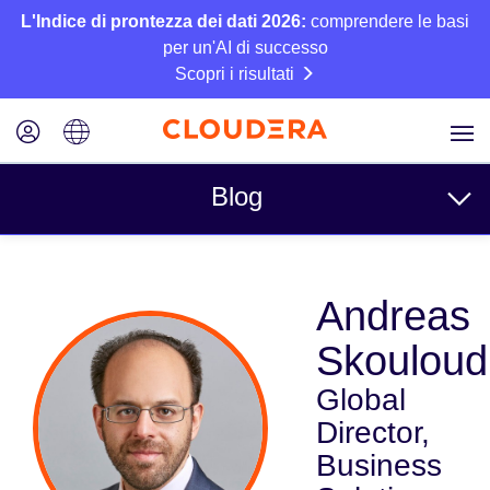
L'Indice di prontezza dei dati 2026:
comprendere le basi
per un'AI di successo
Scopri i risultati
Blog
Argomenti
Andreas
Azienda
Skouloud
Tecnico
Global
Partner
Director,
Cultura
Business