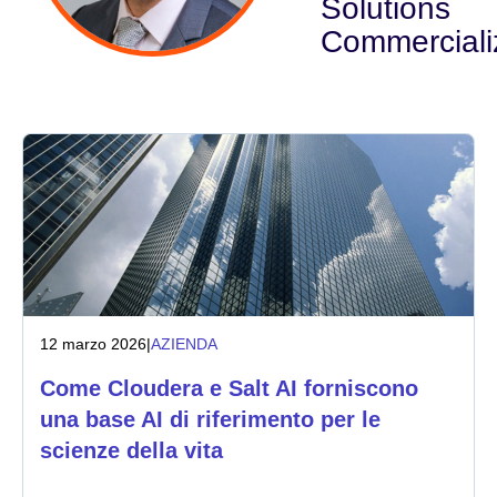
Solutions
Commerciali
Settore
Servizi finanziari
Manifatturiero
Assicurazioni
Telecomunicazioni
Tecnologia
12 marzo 2026
|
AZIENDA
Settore pubblico
Come Cloudera e Salt AI forniscono
una base AI di riferimento per le
Sanità
scienze della vita
Istruzione