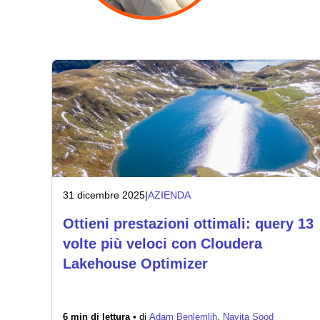
31 dicembre 2025
|
AZIENDA
Ottieni prestazioni ottimali: query 13
volte più veloci con Cloudera
Lakehouse Optimizer
6 min di lettura •
di
Adam Benlemlih
,
Navita Sood