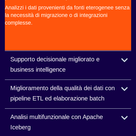
Analizzi i dati provenienti da fonti eterogenee senza
la necessità di migrazione o di integrazioni
complesse.
Supporto decisionale migliorato e
business intelligence
Fornisci accesso self-service a qualsiasi dato,
Miglioramento della qualità dei dati con
ovunque, ottenendo rapidamente informazioni
pipeline ETL ed elaborazione batch
essenziali.
Accedi ad analisi flessibili e rapide su dati
Analisi multifunzionale con Apache
strutturati e non strutturati.
Iceberg