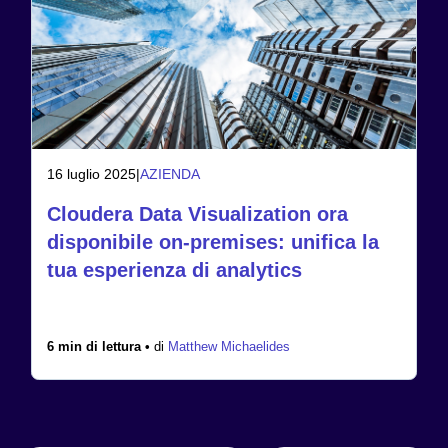
16 luglio 2025
|
AZIENDA
Cloudera Data Visualization ora
disponibile on-premises: unifica la
tua esperienza di analytics
6 min di lettura •
di
Matthew Michaelides