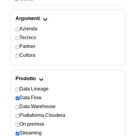
Settore
Argomenti
Servizi finanziari
Azienda
Tecnico
Manifatturiero
Partner
Cultura
Assicurazioni
Telecomunicazioni
Prodotto
Tecnologia
Data Lineage
Data Flow
Settore pubblico
Data Warehouse
Piattaforma Cloudera
Sanità
On premise
Streaming
Istruzione